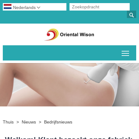
Nederlands


Scha
Thuis
>
Nieuws
>
Bedrijfsnieuws