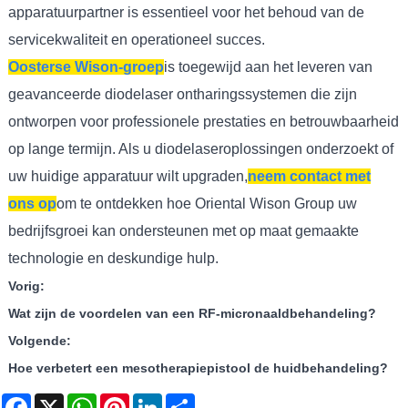
apparatuurpartner is essentieel voor het behoud van de
servicekwaliteit en operationeel succes.
Oosterse Wison-groep
is toegewijd aan het leveren van
geavanceerde diodelaser ontharingssystemen die zijn
ontworpen voor professionele prestaties en betrouwbaarheid
op lange termijn. Als u diodelaseroplossingen onderzoekt of
uw huidige apparatuur wilt upgraden,
neem contact met
ons op
om te ontdekken hoe Oriental Wison Group uw
bedrijfsgroei kan ondersteunen met op maat gemaakte
technologie en deskundige hulp.
Vorig:
Wat zijn de voordelen van een RF-micronaaldbehandeling?
Volgende:
Hoe verbetert een mesotherapiepistool de huidbehandeling?
Facebook
X
WhatsApp
Pinterest
LinkedIn
Share