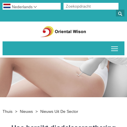
Nederlands


Scha
Thuis
>
Nieuws
>
Nieuws Uit De Sector