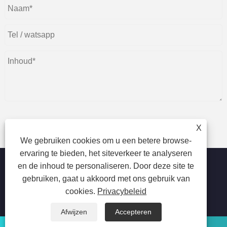
X
indienen
We gebruiken cookies om u een betere browse-
ervaring te bieden, het siteverkeer te analyseren
en de inhoud te personaliseren. Door deze site te
gebruiken, gaat u akkoord met ons gebruik van
cookies.
Privacybeleid
Copyright © 2023 Beijing Oriental Wison Technology
Co.,Limited - Laserontharing, Ontharing,
Laserschoonheidsmachine - Alle rechten voorbehouden.
Afwijzen
Accepteren
watsapp
E-mail