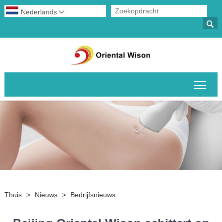
Nederlands


Scha
Thuis
>
Nieuws
>
Bedrijfsnieuws