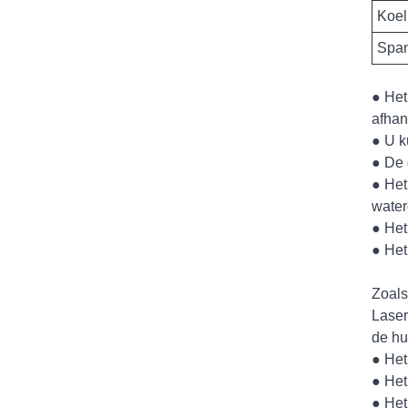
Koel
Spa
● Het
afhan
● U k
● De 
● Het
water
● Het
● Het
Zoals
Laser
de hu
● Het
● Het
● Het