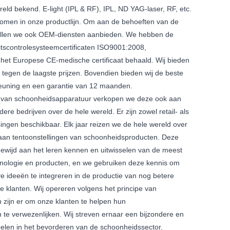
eld bekend. E-light (IPL & RF), IPL, ND YAG-laser, RF, etc.
nomen in onze productlijn. Om aan de behoeften van de
zullen we ook OEM-diensten aanbieden. We hebben de
itscontrolesysteemcertificaten ISO9001:2008,
et Europese CE-medische certificaat behaald. Wij bieden
 tegen de laagste prijzen. Bovendien bieden wij de beste
teuning en een garantie van 12 maanden.
e van schoonheidsapparatuur verkopen we deze ook aan
ere bedrijven over de hele wereld. Er zijn zowel retail- als
ingen beschikbaar. Elk jaar reizen we de hele wereld over
an tentoonstellingen van schoonheidsproducten. Deze
ewijd aan het leren kennen en uitwisselen van de meest
nologie en producten, en we gebruiken deze kennis om
e ideeën te integreren in de productie van nog betere
e klanten. Wij opereren volgens het principe van
en zijn er om onze klanten te helpen hun
 te verwezenlijken. Wij streven ernaar een bijzondere en
spelen in het bevorderen van de schoonheidssector.