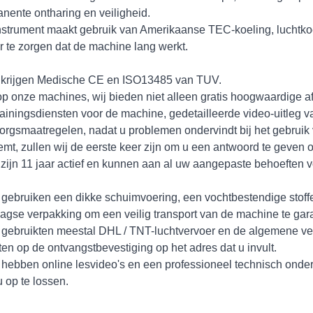
nente ontharing en veiligheid.
nstrument maakt gebruik van Amerikaanse TEC-koeling, luchtko
r te zorgen dat de machine lang werkt.
 krijgen Medische CE en ISO13485 van TUV.
p onze machines, wij bieden niet alleen gratis hoogwaardige af
rainingsdiensten voor de machine, gedetailleerde video-uitleg 
orgsmaatregelen, nadat u problemen ondervindt bij het gebruik 
mt, zullen wij de eerste keer zijn om u een antwoord te geven 
 zijn 11 jaar actief en kunnen aan al uw aangepaste behoeften v
gebruiken een dikke schuimvoering, een vochtbestendige stoff
aagse verpakking om een ​​veilig transport van de machine te ga
gebruikten meestal DHL / TNT-luchtvervoer en de algemene verz
en op de ontvangstbevestiging op het adres dat u invult.
hebben online lesvideo's en een professioneel technisch ond
u op te lossen.