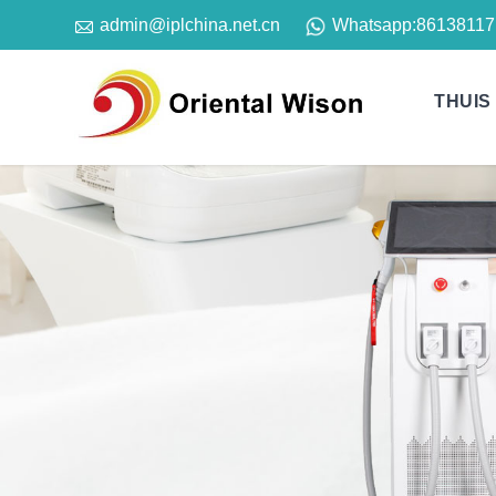

Whatsapp:
86138117
admin@iplchina.net.cn
THUIS