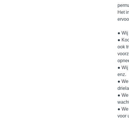
perma
Het i
ervoo
● Wij
● Koo
ook t
voorz
opnee
● Wij
enz.
● We 
driel
● We 
wacht
● We 
voor 