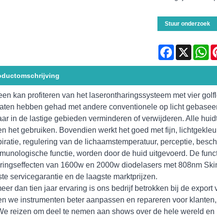
Stuur onderzoek
Facebook
X
Wh
oductomschrijving
een kan profiteren van het laserontharingssysteem met vier gol
taten hebben gehad met andere conventionele op licht gebaseer
aar in de lastige gebieden verminderen of verwijderen. Alle huid
n het gebruiken. Bovendien werkt het goed met fijn, lichtgekleu
piratie, regulering van de lichaamstemperatuur, perceptie, besc
munologische functie, worden door de huid uitgevoerd. De func
ringseffecten van 1600w en 2000w diodelasers met 808nm Ski
ste servicegarantie en de laagste marktprijzen.
eer dan tien jaar ervaring is ons bedrijf betrokken bij de expo
n we instrumenten beter aanpassen en repareren voor klanten, 
 We reizen om deel te nemen aan shows over de hele wereld en 