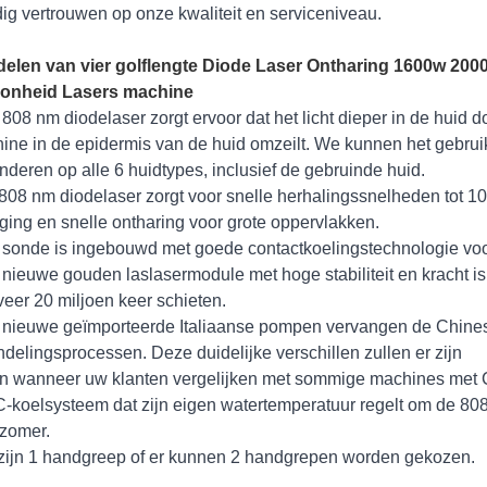
dig vertrouwen op onze kwaliteit en serviceniveau.
delen van vier golflengte Diode Laser Ontharing 1600w 20
onheid Lasers machine
 808 nm diodelaser zorgt ervoor dat het licht dieper in de huid d
ine in de epidermis van de huid omzeilt. We kunnen het gebrui
nderen op alle 6 huidtypes, inclusief de gebruinde huid.
808 nm diodelaser zorgt voor snelle herhalingssnelheden tot 1
ing en snelle ontharing voor grote oppervlakken.
 sonde is ingebouwd met goede contactkoelingstechnologie voor
 nieuwe gouden laslasermodule met hoge stabiliteit en kracht 
eer 20 miljoen keer schieten.
 nieuwe geïmporteerde Italiaanse pompen vervangen de Chines
delingsprocessen. Deze duidelijke verschillen zullen er zijn
n wanneer uw klanten vergelijken met sommige machines met
-koelsysteem dat zijn eigen watertemperatuur regelt om de 808-
 zomer.
 zijn 1 handgreep of er kunnen 2 handgrepen worden gekozen.