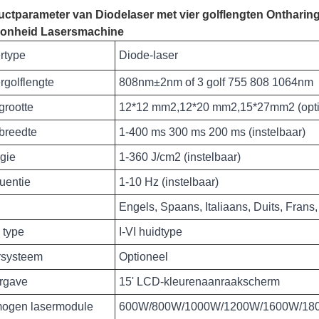
uctparameter van Diodelaser met vier golflengten Onthari
onheid Lasersmachine
rtype
Diode-laser
rgolflengte
808nm±2nm of 3 golf 755 808 1064nm
grootte
12*12 mm2,12*20 mm2,15*27mm2 (opti
breedte
1-400 ms 300 ms 200 ms (instelbaar)
gie
1-360 J/cm2 (instelbaar)
uentie
1-10 Hz (instelbaar)
Engels, Spaans, Italiaans, Duits, Frans
 type
I-VI huidtype
rsysteem
Optioneel
rgave
15' LCD-kleurenaanraakscherm
ogen lasermodule
600W/800W/1000W/1200W/1600W/18