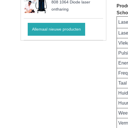
808 1064 Diode laser
Prod
ontharing
Scho
Lase
Allemaal nieuwe producten
Lase
Vlek
Puls
Ener
Freq
Taal
Huid
Huu
Wee
Verm