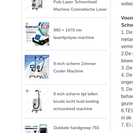
Puls Laser Schoonheid
volle
Machine Cosmetische Laser
Voor
Scho
980 + 1470 nm
1. De
laserlipolyse-machine
melan
vermi
2.De 
beweg
8-inch scherm Zimmer
3. De
Cooler Machine
4. De
ongev
5. De
8 inch scherm tijd tellen
behan
koude lucht huid koeling
gezie
schoonheid machine
6.TEC
in de
7. Er
Dubbele handgreep 755