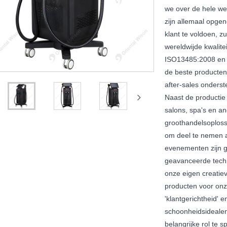
we over de hele wer
zijn allemaal opge
klant te voldoen, 
wereldwijde kwalite
ISO13485:2008 en h
de beste producten
after-sales onders
Naast de producti
salons, spa's en and
groothandelsoploss
om deel te nemen a
evenementen zijn g
geavanceerde tech
onze eigen creatiev
producten voor onz
'klantgerichtheid' 
schoonheidsidealen
belangrijke rol te 