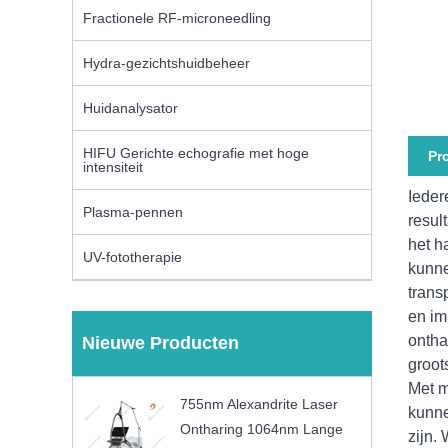
Fractionele RF-microneedling
Hydra-gezichtshuidbeheer
Huidanalysator
HIFU Gerichte echografie met hoge
Pr
intensiteit
Ieder
Plasma-pennen
resul
het h
UV-fototherapie
kunne
trans
en im
ontha
Nieuwe Producten
groot
Met m
755nm Alexandrite Laser
kunne
Ontharing 1064nm Lange
zijn.