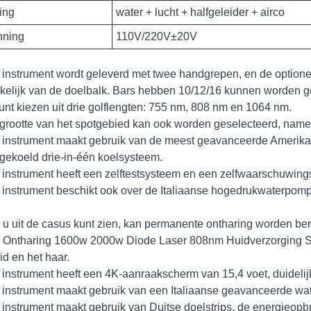
ing
water + lucht + halfgeleider + airco
nning
110V/220V±20V
 instrument wordt geleverd met twee handgrepen, en de option
kelijk van de doelbalk. Bars hebben 10/12/16 kunnen worden 
unt kiezen uit drie golflengten: 755 nm, 808 nm en 1064 nm.
grootte van het spotgebied kan ook worden geselecteerd, namel
 instrument maakt gebruik van de meest geavanceerde Amerika
gekoeld drie-in-één koelsysteem.
 instrument heeft een zelftestsysteem en een zelfwaarschuwings
 instrument beschikt ook over de Italiaanse hogedrukwaterpomp
 u uit de casus kunt zien, kan permanente ontharing worden ber
 Ontharing 1600w 2000w Diode Laser 808nm Huidverzorging S
id en het haar.
 instrument heeft een 4K-aanraakscherm van 15,4 voet, duideli
 instrument maakt gebruik van een Italiaanse geavanceerde wat
 instrument maakt gebruik van Duitse doelstrips, de energieopbr