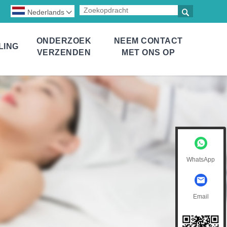

Nederlands

ONDERZOEK
NEEM CONTACT
LING
VERZENDEN
MET ONS OP
WhatsApp
Email