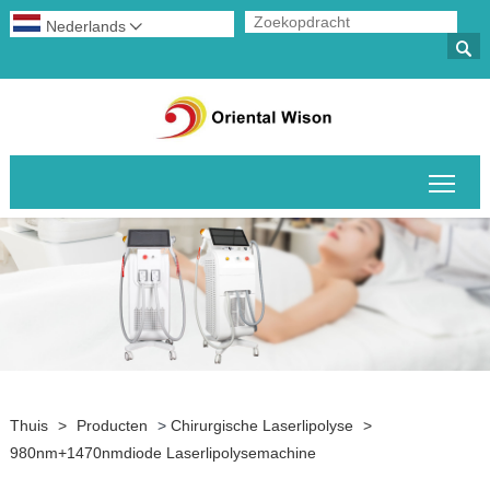
Nederlands


Scha
Thuis
>
Producten
>
Chirurgische Laserlipolyse
>
980nm+1470nmdiode Laserlipolysemachine