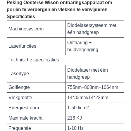
Peking Oosterse Wison ontharingsapparaat om
poriën te verbergen en vlekken te verwijderen
Specificaties
Diodelasersysteem met
Machinesysteem
één handgreep
Ontharing +
Laserfuncties
huidverjonging
Technische specificaties
Diodelaser met één
Lasertype
handgreep
Golflengte
755nm+808nm+1064nm
Vlekgrootte
14*33mm/14*22mm
Energiestroom
1-50J/cm2
Maximale kracht
216 KJ
Frequentie
1-10 Hz