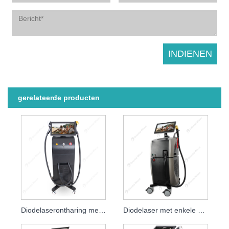
gerelateerde producten
Diodelaserontharing met vier golflengten
Diodelaser met enkele handgreep, hogesnelheidsontharingslasers