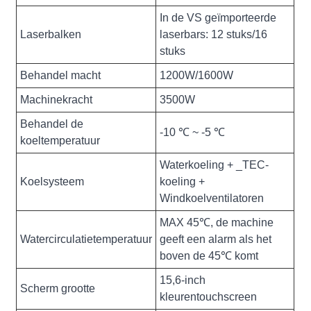
In de VS geïmporteerde
Laserbalken
laserbars: 12 stuks/16
stuks
Behandel macht
1200W/1600W
Machinekracht
3500W
Behandel de
-10 ℃ ~ -5 ℃
koeltemperatuur
Waterkoeling + _TEC-
Koelsysteem
koeling +
Windkoelventilatoren
MAX 45℃, de machine
Watercirculatietemperatuur
geeft een alarm als het
boven de 45℃ komt
15,6-inch
Scherm grootte
kleurentouchscreen