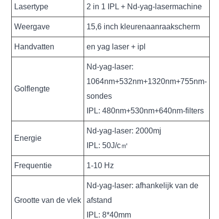
Lasertype
2 in 1 IPL + Nd-yag-lasermachine
Weergave
15,6 inch kleurenaanraakscherm
Handvatten
en yag laser + ipl
Nd-yag-laser:
1064nm+532nm+1320nm+755nm-
Golflengte
sondes
IPL: 480nm+530nm+640nm-filters
Nd-yag-laser: 2000mj
Energie
IPL: 50J/c㎡
Frequentie
1-10 Hz
Nd-yag-laser: afhankelijk van de
Grootte van de vlek
afstand
IPL: 8*40mm