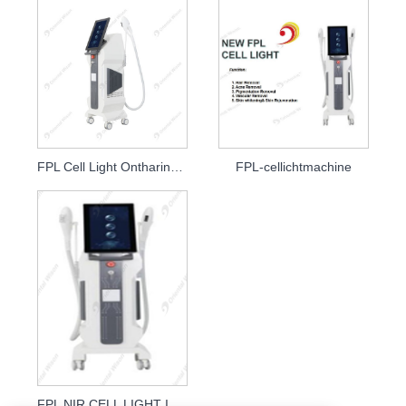
FPL Cell Light Ontharing Huidverjonging IPL Laser
FPL-cellichtmachine
FPL NIR CELL LIGHT IPL Ontharing NIR Cell Light Huidverjonging Behandeling van vaataderen Huidbleken Cosmetische Laser Schoonheidsapparatuur