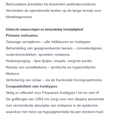
Betrouwbare prestaties bij duizenden patiëntprocedures
Vermindert de operationele kosten op de lange termijn voor
kliniekeigenaren
Klinische toepassingen en behandeling Veelzijdigheid
Primaire indicaties
Tatoeage verwijderen – alle inktkleuren en huidtypes
Behandeling van gepigmenteerde laesies – zonnelentigines,
ouderdomsvlekken, sproeten, melasma
Huidverjonging – fijne lijntjes, rimpels, vergrote poriën
Revisie van acnelittekens – atrofische en hypertrofische
littekens
Verbetering van striae – via de fractionele honingraatmodus
Compatibiliteit met huidtypes
Veilig en effectief voor Fitzpatrick huidtypes I tot en met VI
De golflengte van 1064 nm zorgt voor een diepere penetratie
met verminderde absorptie van melanine in de epidermis,
waardoor het risico op hypopigmentatie bij een donkere huid