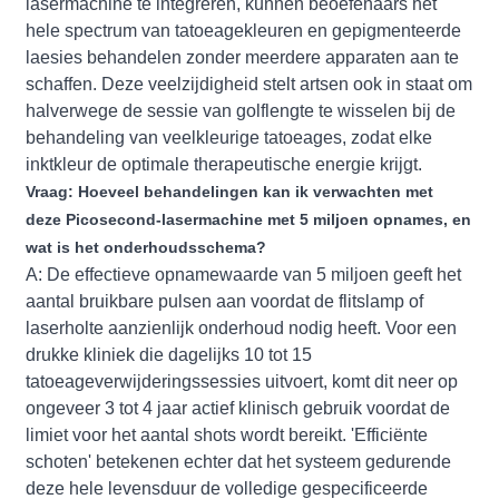
lasermachine te integreren, kunnen beoefenaars het
hele spectrum van tatoeagekleuren en gepigmenteerde
laesies behandelen zonder meerdere apparaten aan te
schaffen. Deze veelzijdigheid stelt artsen ook in staat om
halverwege de sessie van golflengte te wisselen bij de
behandeling van veelkleurige tatoeages, zodat elke
inktkleur de optimale therapeutische energie krijgt.
Vraag: Hoeveel behandelingen kan ik verwachten met
deze Picosecond-lasermachine met 5 miljoen opnames, en
wat is het onderhoudsschema?
A: De effectieve opnamewaarde van 5 miljoen geeft het
aantal bruikbare pulsen aan voordat de flitslamp of
laserholte aanzienlijk onderhoud nodig heeft. Voor een
drukke kliniek die dagelijks 10 tot 15
tatoeageverwijderingssessies uitvoert, komt dit neer op
ongeveer 3 tot 4 jaar actief klinisch gebruik voordat de
limiet voor het aantal shots wordt bereikt. 'Efficiënte
schoten' betekenen echter dat het systeem gedurende
deze hele levensduur de volledige gespecificeerde