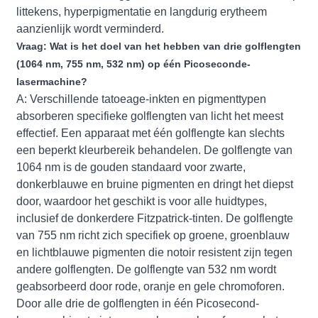
littekens, hyperpigmentatie en langdurig erytheem
aanzienlijk wordt verminderd.
Vraag: Wat is het doel van het hebben van drie golflengten
(1064 nm, 755 nm, 532 nm) op één Picoseconde-
lasermachine?
A: Verschillende tatoeage-inkten en pigmenttypen
absorberen specifieke golflengten van licht het meest
effectief. Een apparaat met één golflengte kan slechts
een beperkt kleurbereik behandelen. De golflengte van
1064 nm is de gouden standaard voor zwarte,
donkerblauwe en bruine pigmenten en dringt het diepst
door, waardoor het geschikt is voor alle huidtypes,
inclusief de donkerdere Fitzpatrick-tinten. De golflengte
van 755 nm richt zich specifiek op groene, groenblauw
en lichtblauwe pigmenten die notoir resistent zijn tegen
andere golflengten. De golflengte van 532 nm wordt
geabsorbeerd door rode, oranje en gele chromoforen.
Door alle drie de golflengten in één Picosecond-